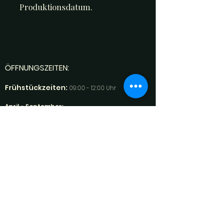
Produktionsdatum.
ÖFFNUNGSZEITEN:
Frühstückzeiten:
09:00 - 12:00 Uhr
April - September:
Eisfenster geöffnet:
12:00 - 19:00 Uhr
(Nicht bei schlechtem Wetter!)
Mo: 11:00 - 18:00 Uhr
Di: Geschlossen
Mi: 09:00 - 18:00 Uhr
Do:
13
:00 - 18:00 Uhr
Fr: 09:00 - 18:00 Uhr
Sa: 09:00 - 18:00 Uhr
So: 09:00 - 18:00 Uhr
Ruhetag: Di