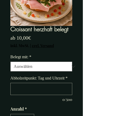
Croissant herzhaft belegt
Sale-
ab
10,00€
Preis
inkl. MwSt.
|
zzgl. Versand
Belegt mit:
*
Abholzeitpunkt: Tag und Uhrzeit
*
0/500
Anzahl
*