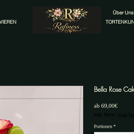
Über Uns
VIEREN
TORTENKU
Bella Rose Ca
Sale-
ab
69,00€
Preis
inkl. MwSt.
|
zzgl. V
Portionen
*