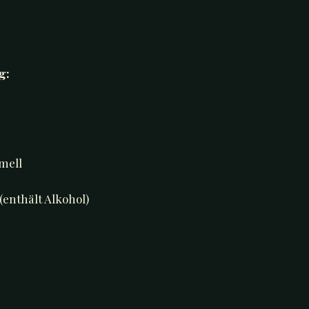
g:
mell
enthält Alkohol)