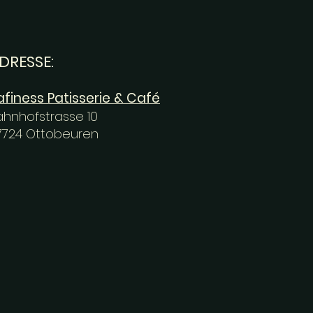
DRESSE:
afiness Patisserie & Café
ahnhofstrasse 10
7724 Ottobeuren