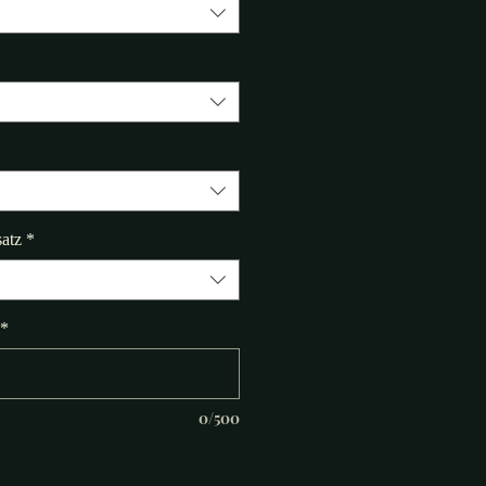
atz
*
*
0/500