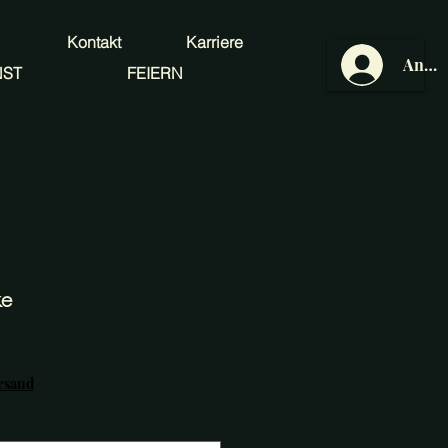
Kontakt
Karriere
Anme
NST
FEIERN
ke
ersand