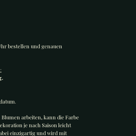
 Uhr bestellen und genauen
:
g.
sdatum.
n Blumen arbeiten, kann die Farbe
koration je nach Saison leicht
dabei einzigartig und wird mit