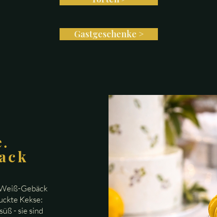
Gastgeschenke >
e.
ack
z-Weiß-Gebäck
ruckte Kekse:
üß - sie sind